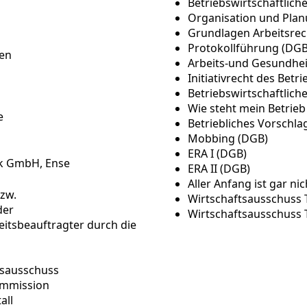
Betriebswirtschaftlic
Organisation und Pla
Grundlagen Arbeitsrec
Protokollführung (DGB
den
Arbeits-und Gesundhei
Initiativrecht des Betr
Betriebswirtschaftlic
Wie steht mein Betrieb
e
Betriebliches Vorschl
Mobbing (DGB)
ERA I (DGB)
k GmbH, Ense
ERA II (DGB)
Aller Anfang ist gar ni
bzw.
Wirtschaftsausschuss T
der
Wirtschaftsausschuss Te
eitsbeauftragter durch die
tsausschuss
kommission
all