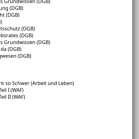
hes Grundwissen (DGB)
nung (DGB)
ht (DGB)
)
tsschutz (DGB)
iebsrates (DGB)
hes Grundwissen (DGB)
 da (DGB)
agwesen (DGB)
cht so Schwer (Arbeit und Leben)
eil I (WAF)
il II (WAF)