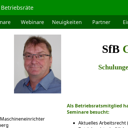
 Betriebsräte
nare
Webinare
Neuigkeiten
Partner
E
SfB
G
Schulunge
Als Betriebsratsmitglied 
Seminare besucht:
 Maschineneinrichter
Aktuelles Arbeitsrecht
berg